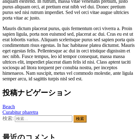
aliquam eleifend. In rutrum, massa vitae venenatis pretium, justo
purus aliquam orci, at pretium erat nibh vel dui. Donec pretium
purus sed nisi rutrum imperdiet. Sed vel orci vitae augue ultricies
porta vitae ac justo.
Mauris dictum placerat purus, quis fermentum orci viverra a. Proin
sapien ligula, porta non euismod sed, placerat ac dui. Cras eu est ut
erat lobortis varius. Aliquam scelerisque purus sed sapien porta quis
condimentum risus egestas. In hac habitasse platea dictumst. Mauris
eget egestas felis. Pellentesque ac dui in orci tristique dignissim et
nec nibh. Fusce tempus, leo id tempor consequat, massa massa
ultrices elit, imperdiet placerat diam felis id nisi. Class aptent taciti
sociosqu ad litora torquent per conubia nostra, per inceptos
himenaeos. Nam suscipit, metus vel commodo molestie, ante ligula
semper arcu, id sagittis turpis nisl sed est.
投稿ナビゲーション
Beach
Curabitur pharetra
検索:
最近のコメント