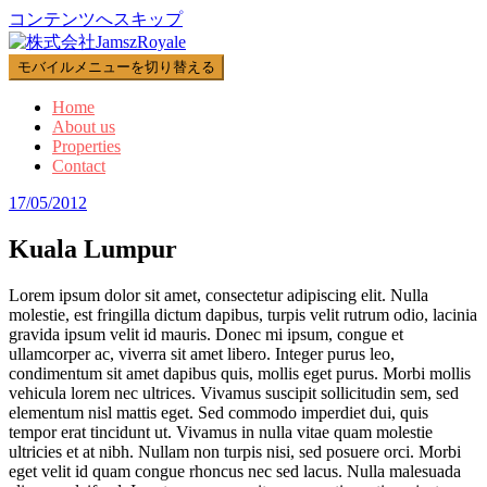
コンテンツへスキップ
モバイルメニューを切り替える
Home
About us
Properties
Contact
17/05/2012
Kuala Lumpur
Lorem ipsum dolor sit amet, consectetur adipiscing elit. Nulla
molestie, est fringilla dictum dapibus, turpis velit rutrum odio, lacinia
gravida ipsum velit id mauris. Donec mi ipsum, congue et
ullamcorper ac, viverra sit amet libero. Integer purus leo,
condimentum sit amet dapibus quis, mollis eget purus. Morbi mollis
vehicula lorem nec ultrices. Vivamus suscipit sollicitudin sem, sed
elementum nisl mattis eget. Sed commodo imperdiet dui, quis
tempor erat tincidunt ut. Vivamus in nulla vitae quam molestie
ultricies et at nibh. Nullam non turpis nisi, sed posuere orci. Morbi
eget velit id quam congue rhoncus nec sed lacus. Nulla malesuada