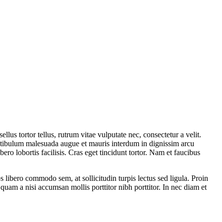
lus tortor tellus, rutrum vitae vulputate nec, consectetur a velit.
Vestibulum malesuada augue et mauris interdum in dignissim arcu
ero lobortis facilisis. Cras eget tincidunt tortor. Nam et faucibus
 libero commodo sem, at sollicitudin turpis lectus sed ligula. Proin
uam a nisi accumsan mollis porttitor nibh porttitor. In nec diam et