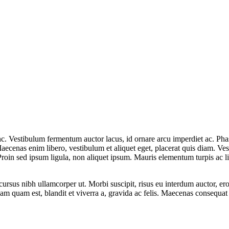
c. Vestibulum fermentum auctor lacus, id ornare arcu imperdiet ac. Phasel
. Maecenas enim libero, vestibulum et aliquet eget, placerat quis diam. 
. Proin sed ipsum ligula, non aliquet ipsum. Mauris elementum turpis ac lib
rsus nibh ullamcorper ut. Morbi suscipit, risus eu interdum auctor, eros
 quam est, blandit et viverra a, gravida ac felis. Maecenas consequat q