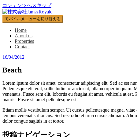
コンテンツへスキップ
モバイルメニューを切り替える
Home
About us
Properties
Contact
16/04/2012
Beach
Lorem ipsum dolor sit amet, consectetur adipiscing elit. Sed ac est nun
Pellentesque elit erat, sollicitudin ac auctor ut, ullamcorper in quam
venenatis. Fusce sem elit, lobortis eu feugiat sit amet, vehicula at est
mauris. Fusce sit amet pellentesque est.
Etiam mollis vestibulum semper. Ut cursus pellentesque magna, vitae cu
tempus venenatis rhoncus. Sed nec odio et urna cursus aliquam. Aliquam
dolor congue sagittis in at tortor.
投稿ナビゲーション