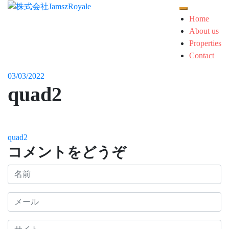
コ
モバイルメ
ン
Home
テ
About us
ン
Properties
ツ
Contact
へ
03/03/2022
ス
quad2
キ
ッ
プ
投
quad2
コメントをどうぞ
稿
ナ
ビ
ゲ