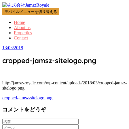
コ
ン
モバイルメニューを切り替える
テ
Home
ン
About us
ツ
Properties
へ
Contact
ス
キ
13/03/2018
ッ
cropped-jamsz-sitelogo.png
プ
http://jamsz-royale.com/wp-content/uploads/2018/03/cropped-jamsz-
sitelogo.png
投
cropped-jamsz-sitelogo.png
稿
コメントをどうぞ
ナ
ビ