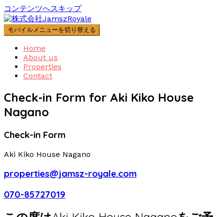
コンテンツへスキップ
モバイルメニューを切り替える
Home
About us
Properties
Contact
Check-in Form for Aki Kiko House
Nagano
Check-in Form
Aki Kiko House Nagano
properties@jamsz-royale.com
070-85727019
この度は
Aki Kiko House Nagano
をご予